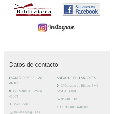
Datos de contacto
FACULTAD DE BELLAS
ANEXO DE BELLAS ARTES
ARTES
C/ Gonzalo de Bilbao, 7 y 9 -
C/ Laraña, 3 - Sevilla -
Sevilla - 41003
41003
954481318
954486490
bellasartes@us.es
bellasartes@us.es