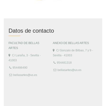
Datos de contacto
FACULTAD DE BELLAS
ANEXO DE BELLAS ARTES
ARTES
C/ Gonzalo de Bilbao, 7 y 9 -
C/ Laraña, 3 - Sevilla -
Sevilla - 41003
41003
954481318
954486490
bellasartes@us.es
bellasartes@us.es