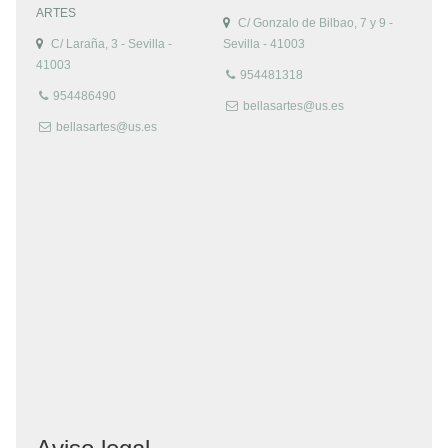
ARTES
C/ Gonzalo de Bilbao, 7 y 9 -
C/ Laraña, 3 - Sevilla -
Sevilla - 41003
41003
954481318
954486490
bellasartes@us.es
bellasartes@us.es