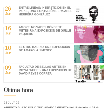
26
ENTRE LÍNEAS: INTERSTICIOS EN EL
PAPEL, UNA EXPOSICIÓN DE YSABEL
Jun
HERRERA GONZÁLEZ
16
AMORE, NO SABES DÓNDE TE
METES, UNA EXPOSICIÓN DE GUILLE
Jun
VAQUERO
10
EL OTRO BARRIO, UNA EXPOSICIÓN
DE AMAPOLA JIMÉNEZ
Jun
09
FACULTAD DE BELLAS ARTES EN
ROYAL WOODS, UNA EXPOSICIÓN DE
Jun
DAVID REYES CORREA
Última hora
13 JULY, 26
ABIERTO PLAZO SOLICITUD APARCAMIENTO (del 15 de julio al 25 de