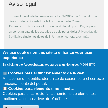
Aviso legal
En cumplimiento de lo previsto en la Ley 34/2002, de 11 de julio, de
Servicios de la Sociedad de la Información y de Comercio
Electrónico, así como en otras normas de legal aplicación, se pone
en conocimiento de los usuarios de este portal de la
Universidad de
Sevilla
los siguientes datos de información general...
leer más
We use cookies on this site to enhance your user
Copyright
experience
More info
By clicking the Accept button, you agree to us doing so.
Todos los contenidos de este servidor WEB, son propiedad de la
Universidad de Sevilla, si no se indica lo contrario. Pueden ser
Cookies para el funcionamiento de la web
reproducidos libremente y para fines no lucrativos por cualquier
Almacenar un identificador único de sesión para el correcto
persona perteneciente a una institución de carácter educativo o
funcionamiento del portal.
investigador. Otras instituciones, organismos, empresas, etc. deben
Cookies para elementos multimedia
solicitar el permiso escrito de los propietarios del copyright.
Cookies para el correcto funcionamiento de elementos
multimedia, como vídeos de YouTube.
Los escudos, logotipos, fotografías y gráficos son propiedad de la
Universidad de Sevilla. Prohibida su reproducción total o parcial por