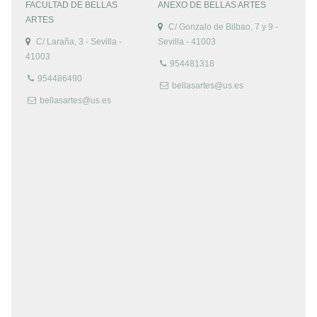
FACULTAD DE BELLAS
ANEXO DE BELLAS ARTES
ARTES
C/ Gonzalo de Bilbao, 7 y 9 -
C/ Laraña, 3 - Sevilla -
Sevilla - 41003
41003
954481318
954486490
bellasartes@us.es
bellasartes@us.es