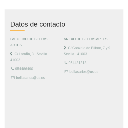
Datos de contacto
FACULTAD DE BELLAS
ANEXO DE BELLAS ARTES
ARTES
C/ Gonzalo de Bilbao, 7 y 9 -
C/ Laraña, 3 - Sevilla -
Sevilla - 41003
41003
954481318
954486490
bellasartes@us.es
bellasartes@us.es