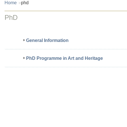
You
Home
phd
are
here:
PhD
General Information
PhD Programme in Art and Heritage