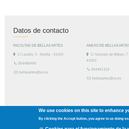
Datos de contacto
FACULTAD DE BELLAS ARTES
ANEXO DE BELLAS ARTE
C/ Laraña, 3 - Sevilla - 41003
C/ Gonzalo de Bilbao, 7 y
41003
954486490
954481318
bellasartes@us.es
bellasartes@us.es
We use cookies on this site to enhance y
By clicking the Accept button, you agree to us doing so
Cookies para el funcionamiento de la