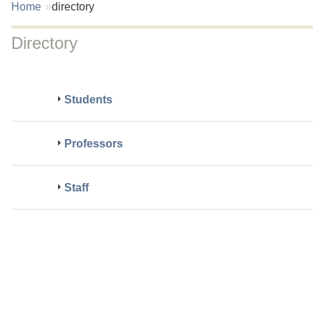
You
Home
directory
are
here:
Directory
Students
Professors
Staff