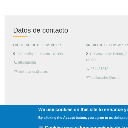
Datos de contacto
FACULTAD DE BELLAS ARTES
ANEXO DE BELLAS ARTE
C/ Laraña, 3 - Sevilla - 41003
C/ Gonzalo de Bilbao, 7 y
41003
954486490
954481318
bellasartes@us.es
bellasartes@us.es
We use cookies on this site to enhance y
By clicking the Accept button, you agree to us doing so
Cookies para el funcionamiento de la