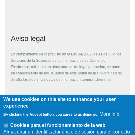
Aviso legal
En cumplimiento de lo previsto en la Ley 34/2002, de 11 de julio, de
Servicios de la Sociedad de la Información y de Comercio
Electrónico, así como en otras normas de legal aplicación, se pone
en conocimiento de los usuarios de este portal de la
Universidad de
Sevilla
los siguientes datos de información general...
leer más
We use cookies on this site to enhance your user
Copyright
experience
More info
By clicking the Accept button, you agree to us doing so.
Todos los contenidos de este servidor WEB, son propiedad de la
Universidad de Sevilla, si no se indica lo contrario. Pueden ser
Cookies para el funcionamiento de la web
reproducidos libremente y para fines no lucrativos por cualquier
Almacenar un identificador único de sesión para el correcto