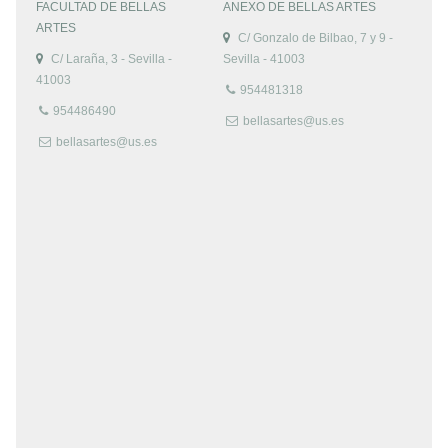
FACULTAD DE BELLAS
ANEXO DE BELLAS ARTES
ARTES
C/ Gonzalo de Bilbao, 7 y 9 -
C/ Laraña, 3 - Sevilla -
Sevilla - 41003
41003
954481318
954486490
bellasartes@us.es
bellasartes@us.es