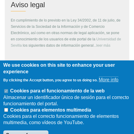
Aviso legal
En cumplimiento de lo previsto en la Ley 34/2002, de 11 de julio, de
Servicios de la Sociedad de la Información y de Comercio
Electrónico, así como en otras normas de legal aplicación, se pone
en conocimiento de los usuarios de este portal de la
Universidad de
Sevilla
los siguientes datos de información general...
leer más
We use cookies on this site to enhance your user
Copyright
experience
More info
By clicking the Accept button, you agree to us doing so.
Todos los contenidos de este servidor WEB, son propiedad de la
Universidad de Sevilla, si no se indica lo contrario. Pueden ser
Cookies para el funcionamiento de la web
reproducidos libremente y para fines no lucrativos por cualquier
Almacenar un identificador único de sesión para el correcto
persona perteneciente a una institución de carácter educativo o
funcionamiento del portal.
investigador. Otras instituciones, organismos, empresas, etc. deben
Cookies para elementos multimedia
solicitar el permiso escrito de los propietarios del copyright.
Cookies para el correcto funcionamiento de elementos
multimedia, como vídeos de YouTube.
Los escudos, logotipos, fotografías y gráficos son propiedad de la
Universidad de Sevilla. Prohibida su reproducción total o parcial por