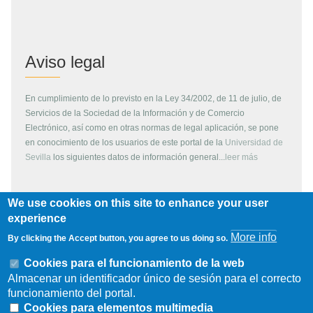
Aviso legal
En cumplimiento de lo previsto en la Ley 34/2002, de 11 de julio, de
Servicios de la Sociedad de la Información y de Comercio
Electrónico, así como en otras normas de legal aplicación, se pone
en conocimiento de los usuarios de este portal de la
Universidad de
Sevilla
los siguientes datos de información general...
leer más
We use cookies on this site to enhance your user
Copyright
experience
More info
By clicking the Accept button, you agree to us doing so.
Todos los contenidos de este servidor WEB, son propiedad de la
Universidad de Sevilla, si no se indica lo contrario. Pueden ser
Cookies para el funcionamiento de la web
reproducidos libremente y para fines no lucrativos por cualquier
Almacenar un identificador único de sesión para el correcto
persona perteneciente a una institución de carácter educativo o
funcionamiento del portal.
investigador. Otras instituciones, organismos, empresas, etc. deben
Cookies para elementos multimedia