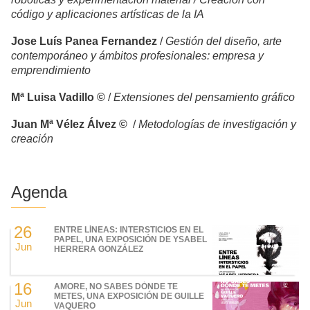
código y aplicaciones artísticas de la IA
Jose Luís Panea Fernandez
/
Gestión del diseño, arte
contemporáneo y ámbitos profesionales: empresa y
emprendimiento
Mª Luisa Vadillo ©
/
Extensiones del pensamiento gráfico
Juan Mª Vélez Álvez ©
/
Metodologías de investigación y
creación
Agenda
26
ENTRE LÍNEAS: INTERSTICIOS EN EL
PAPEL, UNA EXPOSICIÓN DE YSABEL
Jun
HERRERA GONZÁLEZ
16
AMORE, NO SABES DÓNDE TE
METES, UNA EXPOSICIÓN DE GUILLE
Jun
VAQUERO