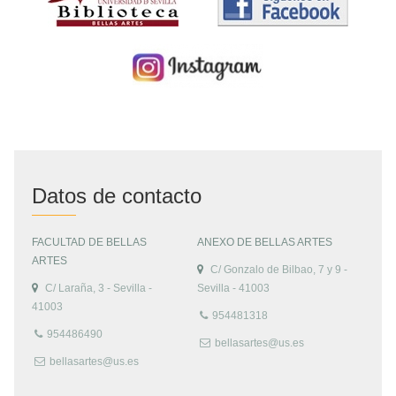
Datos de contacto
FACULTAD DE BELLAS
ANEXO DE BELLAS ARTES
ARTES
C/ Gonzalo de Bilbao, 7 y 9 -
C/ Laraña, 3 - Sevilla -
Sevilla - 41003
41003
954481318
954486490
bellasartes@us.es
bellasartes@us.es