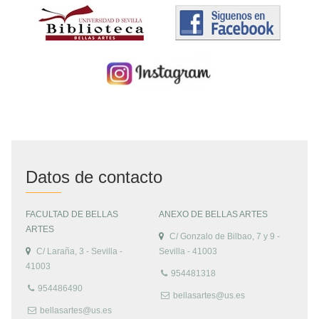
Datos de contacto
FACULTAD DE BELLAS
ANEXO DE BELLAS ARTES
ARTES
C/ Gonzalo de Bilbao, 7 y 9 -
C/ Laraña, 3 - Sevilla -
Sevilla - 41003
41003
954481318
954486490
bellasartes@us.es
bellasartes@us.es