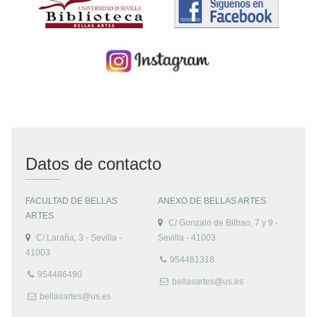
Datos de contacto
FACULTAD DE BELLAS
ANEXO DE BELLAS ARTES
ARTES
C/ Gonzalo de Bilbao, 7 y 9 -
C/ Laraña, 3 - Sevilla -
Sevilla - 41003
41003
954481318
954486490
bellasartes@us.es
bellasartes@us.es