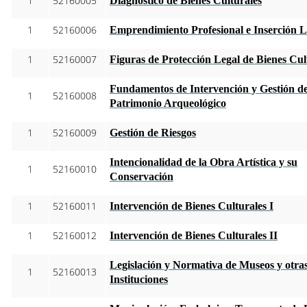
1
52160005
Diagnóstico de Bienes Culturales
1
52160006
Emprendimiento Profesional e Inserción 
1
52160007
Figuras de Protección Legal de Bienes Cul
Fundamentos de Intervención y Gestión de
1
52160008
Patrimonio Arqueológico
1
52160009
Gestión de Riesgos
Intencionalidad de la Obra Artística y su
1
52160010
Conservación
1
52160011
Intervención de Bienes Culturales I
1
52160012
Intervención de Bienes Culturales II
Legislación y Normativa de Museos y otra
1
52160013
Instituciones