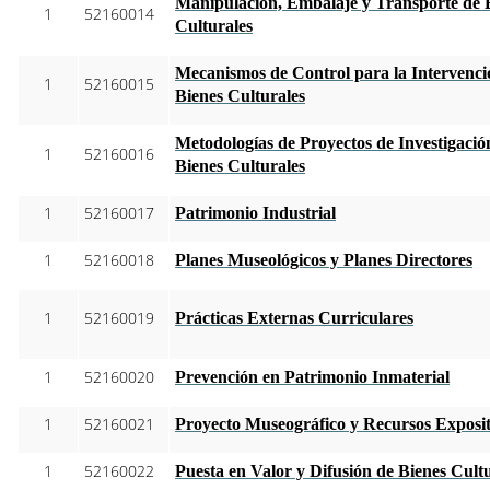
Manipulación, Embalaje y Transporte de 
1
52160014
Culturales
Mecanismos de Control para la Intervenció
1
52160015
Bienes Culturales
Metodologías de Proyectos de Investigació
1
52160016
Bienes Culturales
1
52160017
Patrimonio Industrial
1
52160018
Planes Museológicos y Planes Directores
1
52160019
Prácticas Externas Curriculares
1
52160020
Prevención en Patrimonio Inmaterial
1
52160021
Proyecto Museográfico y Recursos Exposit
1
52160022
Puesta en Valor y Difusión de Bienes Cult