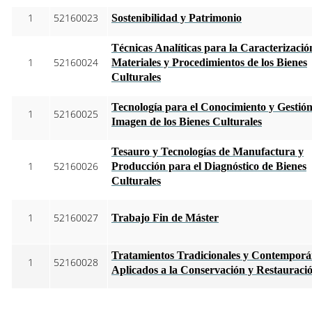
1
52160023
Sostenibilidad y Patrimonio
Técnicas Analíticas para la Caracterizació
1
52160024
Materiales y Procedimientos de los Bienes
Culturales
Tecnología para el Conocimiento y Gestió
1
52160025
Imagen de los Bienes Culturales
Tesauro y Tecnologías de Manufactura y
1
52160026
Producción para el Diagnóstico de Bienes
Culturales
1
52160027
Trabajo Fin de Máster
Tratamientos Tradicionales y Contemporá
1
52160028
Aplicados a la Conservación y Restauraci