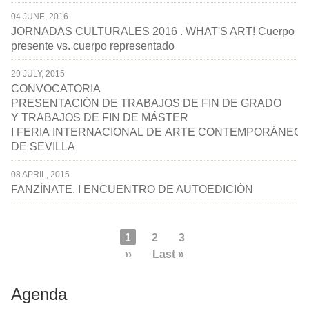
04 JUNE, 2016
JORNADAS CULTURALES 2016 . WHAT'S ART! Cuerpo
presente vs. cuerpo representado
29 JULY, 2015
CONVOCATORIA
PRESENTACIÓN DE TRABAJOS DE FIN DE GRADO
Y TRABAJOS DE FIN DE MÁSTER
I FERIA INTERNACIONAL DE ARTE CONTEMPORÁNEO
DE SEVILLA
08 APRIL, 2015
FANZÍNATE. I ENCUENTRO DE AUTOEDICIÓN
Pagination
Current
1
Page
2
Page
3
page
Next
››
Last
Last »
page
page
Agenda