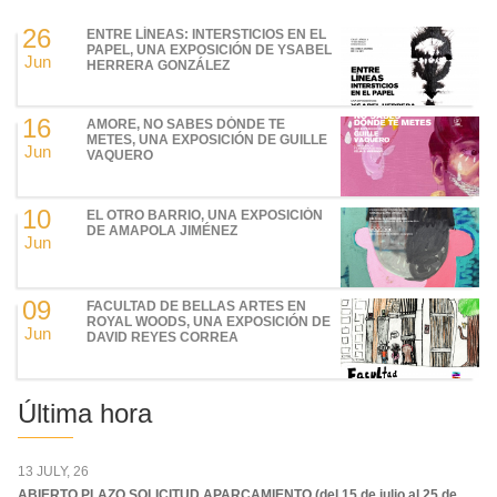
26
ENTRE LÍNEAS: INTERSTICIOS EN EL
PAPEL, UNA EXPOSICIÓN DE YSABEL
Jun
HERRERA GONZÁLEZ
16
AMORE, NO SABES DÓNDE TE
METES, UNA EXPOSICIÓN DE GUILLE
Jun
VAQUERO
10
EL OTRO BARRIO, UNA EXPOSICIÓN
DE AMAPOLA JIMÉNEZ
Jun
09
FACULTAD DE BELLAS ARTES EN
ROYAL WOODS, UNA EXPOSICIÓN DE
Jun
DAVID REYES CORREA
Última hora
13 JULY, 26
ABIERTO PLAZO SOLICITUD APARCAMIENTO (del 15 de julio al 25 de