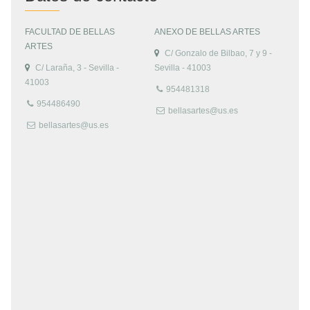
FACULTAD DE BELLAS
ANEXO DE BELLAS ARTES
ARTES
C/ Gonzalo de Bilbao, 7 y 9 -
C/ Laraña, 3 - Sevilla -
Sevilla - 41003
41003
954481318
954486490
bellasartes@us.es
bellasartes@us.es