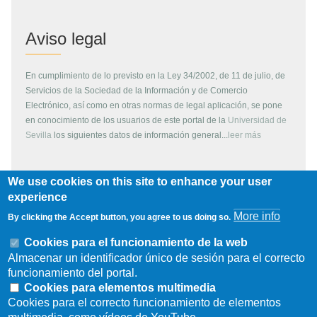
Aviso legal
En cumplimiento de lo previsto en la Ley 34/2002, de 11 de julio, de
Servicios de la Sociedad de la Información y de Comercio
Electrónico, así como en otras normas de legal aplicación, se pone
en conocimiento de los usuarios de este portal de la
Universidad de
Sevilla
los siguientes datos de información general...
leer más
We use cookies on this site to enhance your user
Copyright
experience
More info
By clicking the Accept button, you agree to us doing so.
Todos los contenidos de este servidor WEB, son propiedad de la
Universidad de Sevilla, si no se indica lo contrario. Pueden ser
Cookies para el funcionamiento de la web
reproducidos libremente y para fines no lucrativos por cualquier
Almacenar un identificador único de sesión para el correcto
persona perteneciente a una institución de carácter educativo o
funcionamiento del portal.
investigador. Otras instituciones, organismos, empresas, etc. deben
Cookies para elementos multimedia
solicitar el permiso escrito de los propietarios del copyright.
Cookies para el correcto funcionamiento de elementos