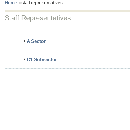
You
Home
staff representatives
are
here:
Staff Representatives
A Sector
C1 Subsector