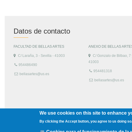
Datos de contacto
FACULTAD DE BELLAS ARTES
ANEXO DE BELLAS ARTE
C/ Laraña, 3 - Sevilla - 41003
C/ Gonzalo de Bilbao, 7 y
41003
954486490
954481318
bellasartes@us.es
bellasartes@us.es
We use cookies on this site to enhance y
By clicking the Accept button, you agree to us doing so
Cookies para el funcionamiento de la