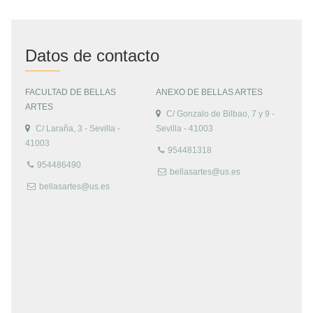
Datos de contacto
FACULTAD DE BELLAS
ANEXO DE BELLAS ARTES
ARTES
C/ Gonzalo de Bilbao, 7 y 9 -
C/ Laraña, 3 - Sevilla -
Sevilla - 41003
41003
954481318
954486490
bellasartes@us.es
bellasartes@us.es