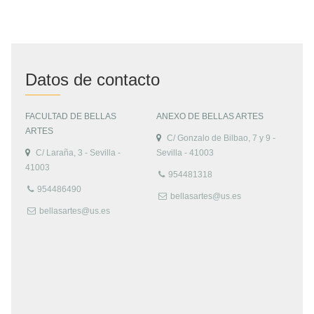
Datos de contacto
FACULTAD DE BELLAS
ANEXO DE BELLAS ARTES
ARTES
C/ Gonzalo de Bilbao, 7 y 9 -
C/ Laraña, 3 - Sevilla -
Sevilla - 41003
41003
954481318
954486490
bellasartes@us.es
bellasartes@us.es