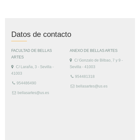
Datos de contacto
FACULTAD DE BELLAS
ANEXO DE BELLAS ARTES
ARTES
C/ Gonzalo de Bilbao, 7 y 9 -
C/ Laraña, 3 - Sevilla -
Sevilla - 41003
41003
954481318
954486490
bellasartes@us.es
bellasartes@us.es