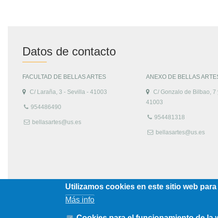
Datos de contacto
FACULTAD DE BELLAS ARTES
ANEXO DE BELLAS ARTE
C/ Laraña, 3 - Sevilla - 41003
C/ Gonzalo de Bilbao, 7 y
41003
954486490
954481318
bellasartes@us.es
bellasartes@us.es
Utilizamos cookies en este sitio web para
Más info
Cookies para el funcionamiento de la