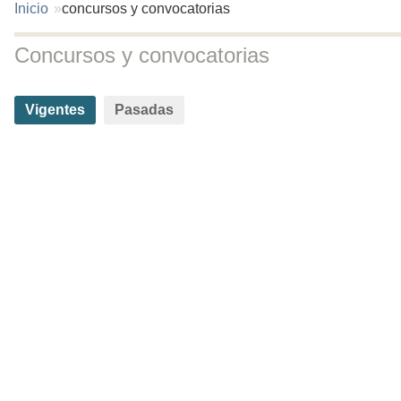
You
Inicio
concursos y convocatorias
are
here:
Concursos y convocatorias
Solapas
Vigentes
(solapa
Pasadas
activa)
principales