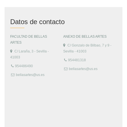
Datos de contacto
FACULTAD DE BELLAS
ANEXO DE BELLAS ARTES
ARTES
C/ Gonzalo de Bilbao, 7 y 9 -
C/ Laraña, 3 - Sevilla -
Sevilla - 41003
41003
954481318
954486490
bellasartes@us.es
bellasartes@us.es