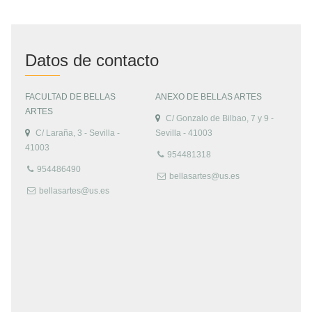
Datos de contacto
FACULTAD DE BELLAS
ANEXO DE BELLAS ARTES
ARTES
C/ Gonzalo de Bilbao, 7 y 9 -
C/ Laraña, 3 - Sevilla -
Sevilla - 41003
41003
954481318
954486490
bellasartes@us.es
bellasartes@us.es