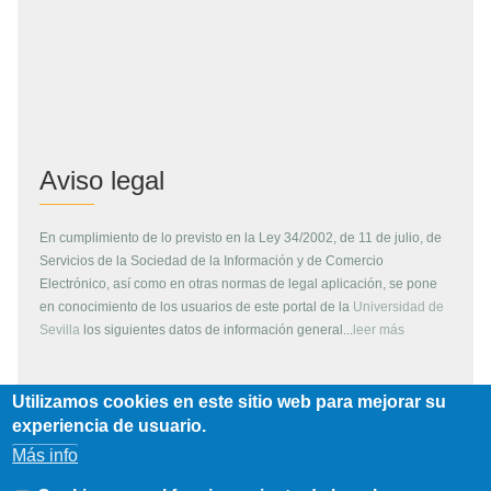
Aviso legal
En cumplimiento de lo previsto en la Ley 34/2002, de 11 de julio, de
Servicios de la Sociedad de la Información y de Comercio
Electrónico, así como en otras normas de legal aplicación, se pone
en conocimiento de los usuarios de este portal de la
Universidad de
Sevilla
los siguientes datos de información general...
leer más
Utilizamos cookies en este sitio web para mejorar su
Copyright
experiencia de usuario.
Más info
Todos los contenidos de este servidor WEB, son propiedad de la
Universidad de Sevilla, si no se indica lo contrario. Pueden ser