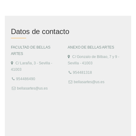
Datos de contacto
FACULTAD DE BELLAS
ANEXO DE BELLAS ARTES
ARTES
C/ Gonzalo de Bilbao, 7 y 9 -
C/ Laraña, 3 - Sevilla -
Sevilla - 41003
41003
954481318
954486490
bellasartes@us.es
bellasartes@us.es