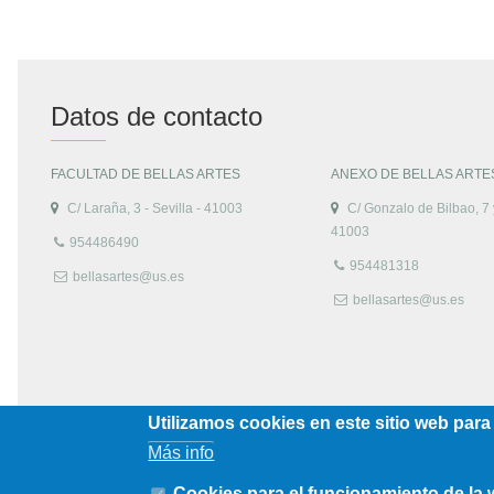
Datos de contacto
FACULTAD DE BELLAS ARTES
ANEXO DE BELLAS ARTE
C/ Laraña, 3 - Sevilla - 41003
C/ Gonzalo de Bilbao, 7 y
41003
954486490
954481318
bellasartes@us.es
bellasartes@us.es
Utilizamos cookies en este sitio web para
Más info
Cookies para el funcionamiento de la