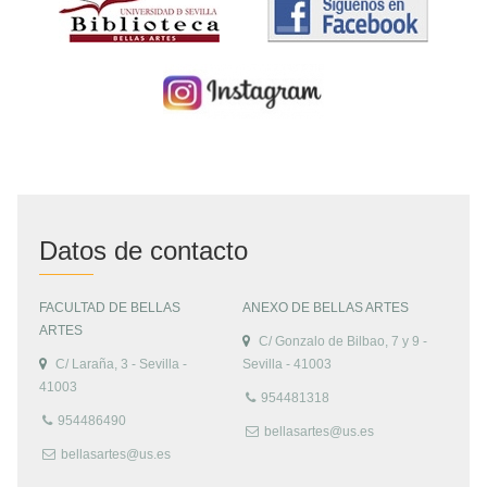
Datos de contacto
FACULTAD DE BELLAS
ANEXO DE BELLAS ARTES
ARTES
C/ Gonzalo de Bilbao, 7 y 9 -
C/ Laraña, 3 - Sevilla -
Sevilla - 41003
41003
954481318
954486490
bellasartes@us.es
bellasartes@us.es