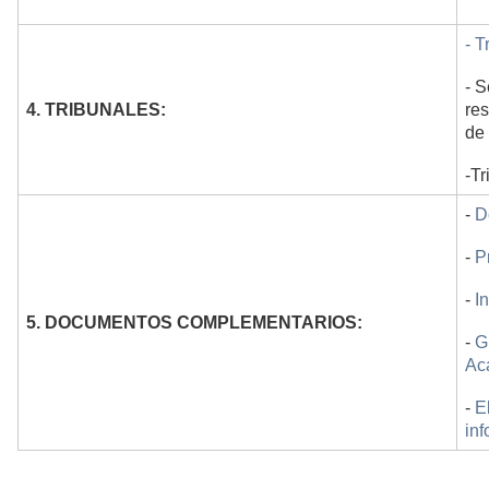
-
T
- 
4. TRIBUNALES:
res
de 
-Tr
-
D
-
P
-
I
5. DOCUMENTOS COMPLEMENTARIOS:
-
G
Ac
-
E
inf