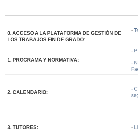
-
T
0. ACCESO A LA PLATAFORMA DE GESTIÓN DE
LOS TRABAJOS FIN DE GRADO:
-
P
1. PROGRAMA Y NORMATIVA:
-
N
Fa
- C
2. CALENDARIO:
se
3. TUTORES:
-
L