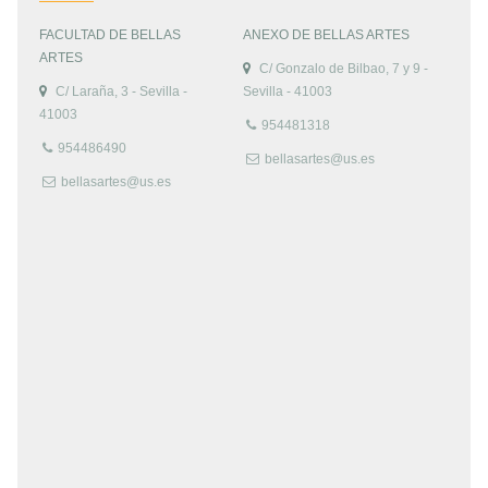
FACULTAD DE BELLAS
ANEXO DE BELLAS ARTES
ARTES
C/ Gonzalo de Bilbao, 7 y 9 -
C/ Laraña, 3 - Sevilla -
Sevilla - 41003
41003
954481318
954486490
bellasartes@us.es
bellasartes@us.es