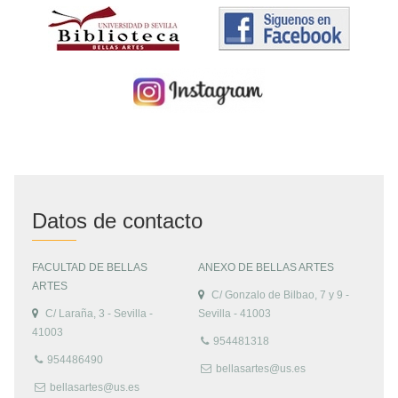
Datos de contacto
FACULTAD DE BELLAS
ANEXO DE BELLAS ARTES
ARTES
C/ Gonzalo de Bilbao, 7 y 9 -
C/ Laraña, 3 - Sevilla -
Sevilla - 41003
41003
954481318
954486490
bellasartes@us.es
bellasartes@us.es