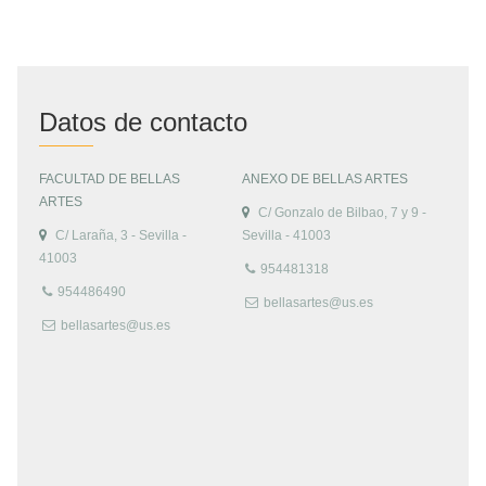
Datos de contacto
FACULTAD DE BELLAS
ANEXO DE BELLAS ARTES
ARTES
C/ Gonzalo de Bilbao, 7 y 9 -
C/ Laraña, 3 - Sevilla -
Sevilla - 41003
41003
954481318
954486490
bellasartes@us.es
bellasartes@us.es