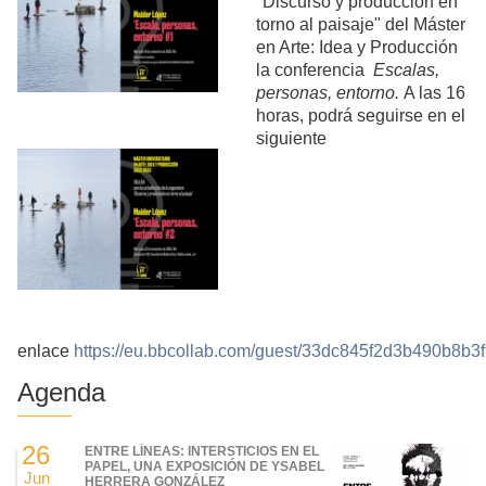
"Discurso y producción en
torno al paisaje" del Máster
en Arte: Idea y Producción
la conferencia
Escalas,
personas, entorno.
A las 16
horas, podrá seguirse en el
siguiente
enlace
https://eu.bbcollab.com/guest/33dc845f2d3b490b8b
Agenda
26
ENTRE LÍNEAS: INTERSTICIOS EN EL
PAPEL, UNA EXPOSICIÓN DE YSABEL
Jun
HERRERA GONZÁLEZ