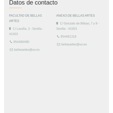
Datos de contacto
FACULTAD DE BELLAS
ANEXO DE BELLAS ARTES
ARTES
C/ Gonzalo de Bilbao, 7 y 9 -
C/ Laraña, 3 - Sevilla -
Sevilla - 41003
41003
954481318
954486490
bellasartes@us.es
bellasartes@us.es