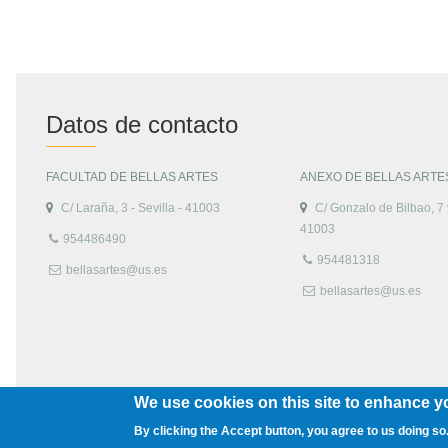
Datos de contacto
FACULTAD DE BELLAS ARTES
ANEXO DE BELLAS ARTE
C/ Laraña, 3 - Sevilla - 41003
C/ Gonzalo de Bilbao, 7 y
41003
954486490
954481318
bellasartes@us.es
bellasartes@us.es
We use cookies on this site to enhance y
By clicking the Accept button, you agree to us doing so