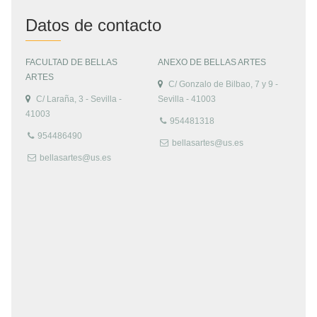
Datos de contacto
FACULTAD DE BELLAS
ANEXO DE BELLAS ARTES
ARTES
C/ Gonzalo de Bilbao, 7 y 9 -
C/ Laraña, 3 - Sevilla -
Sevilla - 41003
41003
954481318
954486490
bellasartes@us.es
bellasartes@us.es