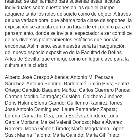
realidad se dan la mano para sustentar estas lecturas
individuales sobre cuestiones en las que el cuerpo
adquiere tanto los roles de sujeto como de objeto. A través
de una variada obra, que abarca toda clase de soportes, la
exposición se articula como un lugar de encuentro para el
pensamiento, donde se invita al espectador a ser cómplice
de los diversos planteamientos estéticos que podrán
encontrar. Así mismo, esta muestra será la inauguración
del nuevo espacio expositivo de la Facultad de Bellas
Artes de Sevilla, que emerge como un lugar clave para la
cultura en la ciudad.
Alberto José Crespo Albenca; Antonio M. Pedraza
Sánchez; Antonio Sobrino, Bartolomé Limón Piris; Beatriz
Ortega; Cándido Baquero Muñoz; Carlos Guerrero Ponce;
Carmen Morillo Barragán; Cristóbal Colchero Jiménez;
Doris Hakim; Elena Garrido; Guillermo Ramírez Torres;
José Antonio Domínguez; Laura Fernández Zapata;
Lorena Camacho Gea; Lucía Estévez Cordero; Luna
García Moriana; Maikel Valenti Donoso; María Álvarez
Romero; María Gómez Tirado; María Magdalena López
Susi; Marina Palomo; Marta Galindo; Marta Gil Prieto;