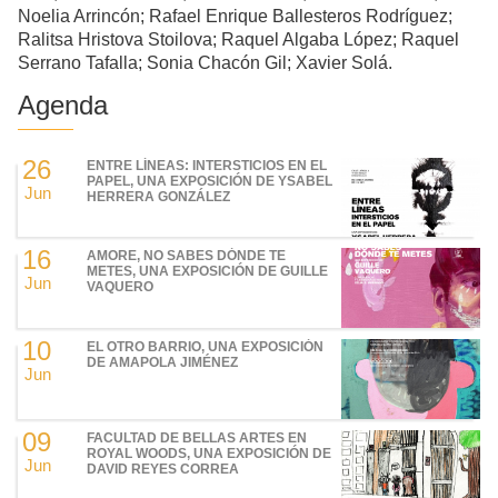
Noelia Arrincón; Rafael Enrique Ballesteros Rodríguez;
Ralitsa Hristova Stoilova; Raquel Algaba López; Raquel
Serrano Tafalla; Sonia Chacón Gil; Xavier Solá.
Agenda
26
ENTRE LÍNEAS: INTERSTICIOS EN EL
PAPEL, UNA EXPOSICIÓN DE YSABEL
Jun
HERRERA GONZÁLEZ
16
AMORE, NO SABES DÓNDE TE
METES, UNA EXPOSICIÓN DE GUILLE
Jun
VAQUERO
10
EL OTRO BARRIO, UNA EXPOSICIÓN
DE AMAPOLA JIMÉNEZ
Jun
09
FACULTAD DE BELLAS ARTES EN
ROYAL WOODS, UNA EXPOSICIÓN DE
Jun
DAVID REYES CORREA