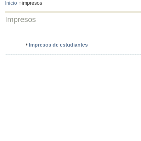
You
Inicio
impresos
are
here:
Impresos
Impresos de estudiantes