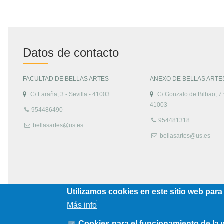
Datos de contacto
FACULTAD DE BELLAS ARTES
ANEXO DE BELLAS ARTE
C/ Laraña, 3 - Sevilla - 41003
C/ Gonzalo de Bilbao, 7 y
41003
954486490
954481318
bellasartes@us.es
bellasartes@us.es
Utilizamos cookies en este sitio web para
Más info
Cookies para el funcionamiento de la