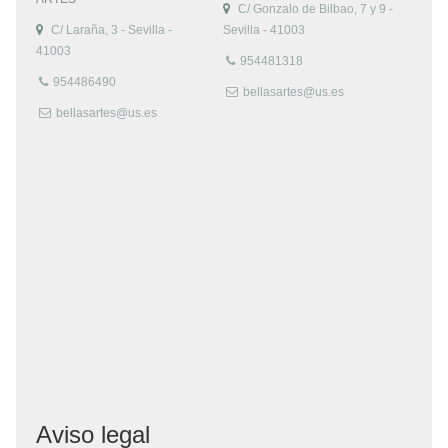
C/ Gonzalo de Bilbao, 7 y 9 -
C/ Laraña, 3 - Sevilla -
Sevilla - 41003
41003
954481318
954486490
bellasartes@us.es
bellasartes@us.es
Aviso legal