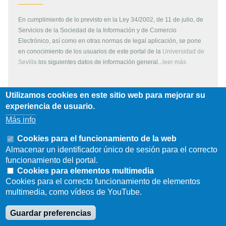
En cumplimiento de lo previsto en la Ley 34/2002, de 11 de julio, de
Servicios de la Sociedad de la Información y de Comercio
Electrónico, así como en otras normas de legal aplicación, se pone
en conocimiento de los usuarios de este portal de la
Universidad de
Sevilla
los siguientes datos de información general...
leer más
Utilizamos cookies en este sitio web para mejorar su
Copyright
experiencia de usuario.
Más info
Todos los contenidos de este servidor WEB, son propiedad de la
Universidad de Sevilla, si no se indica lo contrario. Pueden ser
Cookies para el funcionamiento de la web
reproducidos libremente y para fines no lucrativos por cualquier
Almacenar un identificador único de sesión para el correcto
persona perteneciente a una institución de carácter educativo o
funcionamiento del portal.
investigador. Otras instituciones, organismos, empresas, etc. deben
Cookies para elementos multimedia
solicitar el permiso escrito de los propietarios del copyright.
Cookies para el correcto funcionamiento de elementos
multimedia, como vídeos de YouTube.
Los escudos, logotipos, fotografías y gráficos son propiedad de la
Universidad de Sevilla. Prohibida su reproducción total o parcial por
Guardar preferencias
cualquier medio sin permiso escrito del propietario.