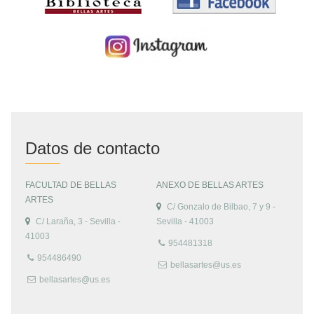
Datos de contacto
FACULTAD DE BELLAS
ANEXO DE BELLAS ARTES
ARTES
C/ Gonzalo de Bilbao, 7 y 9 -
C/ Laraña, 3 - Sevilla -
Sevilla - 41003
41003
954481318
954486490
bellasartes@us.es
bellasartes@us.es