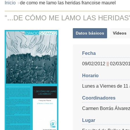
You
Inicio
de como me lamo las heridas francoise maurel
are
here:
"...DE CÓMO ME LAMO LAS HERIDAS" -
Datos básicos
Vídeos
(solapa
activa)
Fecha
09/02/2012
02/03/20
Horario
Lunes a Viernes de 11 
Coordinadores
Carmen Borrás Álvare
Lugar