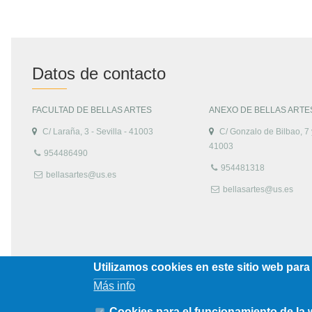
Datos de contacto
FACULTAD DE BELLAS ARTES
ANEXO DE BELLAS ARTE
C/ Laraña, 3 - Sevilla - 41003
C/ Gonzalo de Bilbao, 7 y
41003
954486490
954481318
bellasartes@us.es
bellasartes@us.es
Utilizamos cookies en este sitio web para
Más info
Cookies para el funcionamiento de la