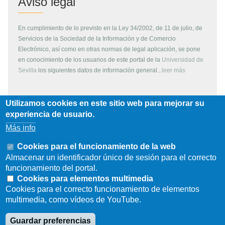
Aviso legal
En cumplimiento de lo previsto en la Ley 34/2002, de 11 de julio, de
Servicios de la Sociedad de la Información y de Comercio
Electrónico, así como en otras normas de legal aplicación, se pone
en conocimiento de los usuarios de este portal de la
Universidad de
Sevilla
los siguientes datos de información general...
leer más
Utilizamos cookies en este sitio web para mejorar su
Copyright
experiencia de usuario.
Más info
Todos los contenidos de este servidor WEB, son propiedad de la
Universidad de Sevilla, si no se indica lo contrario. Pueden ser
Cookies para el funcionamiento de la web
reproducidos libremente y para fines no lucrativos por cualquier
Almacenar un identificador único de sesión para el correcto
persona perteneciente a una institución de carácter educativo o
funcionamiento del portal.
investigador. Otras instituciones, organismos, empresas, etc. deben
Cookies para elementos multimedia
solicitar el permiso escrito de los propietarios del copyright.
Cookies para el correcto funcionamiento de elementos
multimedia, como vídeos de YouTube.
Los escudos, logotipos, fotografías y gráficos son propiedad de la
Universidad de Sevilla. Prohibida su reproducción total o parcial por
Guardar preferencias
cualquier medio sin permiso escrito del propietario.