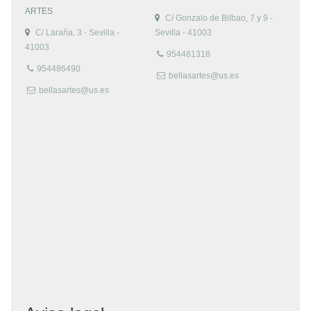
ARTES
C/ Gonzalo de Bilbao, 7 y 9 -
C/ Laraña, 3 - Sevilla -
Sevilla - 41003
41003
954481318
954486490
bellasartes@us.es
bellasartes@us.es