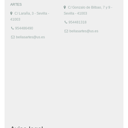
ARTES
C/ Gonzalo de Bilbao, 7 y 9 -
C/ Laraña, 3 - Sevilla -
Sevilla - 41003
41003
954481318
954486490
bellasartes@us.es
bellasartes@us.es