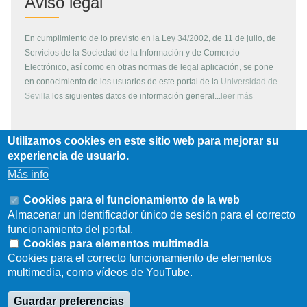
Aviso legal
En cumplimiento de lo previsto en la Ley 34/2002, de 11 de julio, de
Servicios de la Sociedad de la Información y de Comercio
Electrónico, así como en otras normas de legal aplicación, se pone
en conocimiento de los usuarios de este portal de la
Universidad de
Sevilla
los siguientes datos de información general...
leer más
Utilizamos cookies en este sitio web para mejorar su
Copyright
experiencia de usuario.
Más info
Todos los contenidos de este servidor WEB, son propiedad de la
Universidad de Sevilla, si no se indica lo contrario. Pueden ser
Cookies para el funcionamiento de la web
reproducidos libremente y para fines no lucrativos por cualquier
Almacenar un identificador único de sesión para el correcto
persona perteneciente a una institución de carácter educativo o
funcionamiento del portal.
investigador. Otras instituciones, organismos, empresas, etc. deben
Cookies para elementos multimedia
solicitar el permiso escrito de los propietarios del copyright.
Cookies para el correcto funcionamiento de elementos
multimedia, como vídeos de YouTube.
Los escudos, logotipos, fotografías y gráficos son propiedad de la
Universidad de Sevilla. Prohibida su reproducción total o parcial por
Guardar preferencias
cualquier medio sin permiso escrito del propietario.