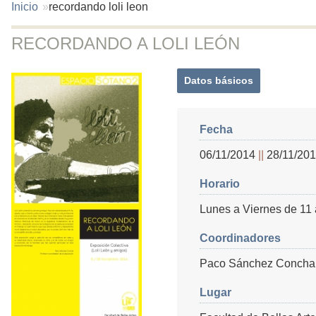
You
Inicio
recordando loli leon
are
here:
RECORDANDO A LOLI LEÓN
Datos básicos
(solapa
activa)
Fecha
06/11/2014
28/11/20
Horario
Lunes a Viernes de 11 
Coordinadores
Paco Sánchez Concha
Lugar