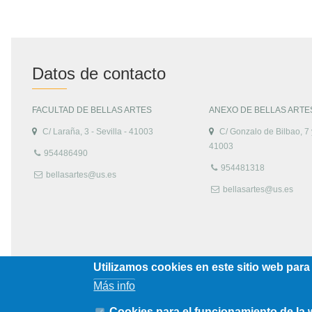
Datos de contacto
FACULTAD DE BELLAS ARTES
ANEXO DE BELLAS ARTE
C/ Laraña, 3 - Sevilla - 41003
C/ Gonzalo de Bilbao, 7 y
41003
954486490
954481318
bellasartes@us.es
bellasartes@us.es
Utilizamos cookies en este sitio web para
Más info
Cookies para el funcionamiento de la