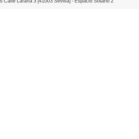
es Calle Laraña 3 [41003 Sevilla] - Espacio Sótano 2