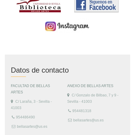
Datos de contacto
FACULTAD DE BELLAS
ANEXO DE BELLAS ARTES
ARTES
C/ Gonzalo de Bilbao, 7 y 9 -
C/ Laraña, 3 - Sevilla -
Sevilla - 41003
41003
954481318
954486490
bellasartes@us.es
bellasartes@us.es