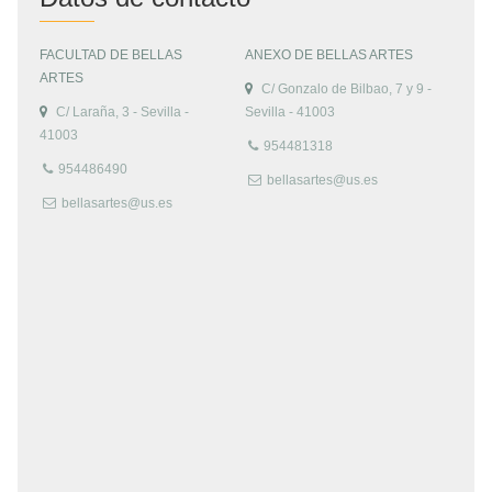
FACULTAD DE BELLAS
ANEXO DE BELLAS ARTES
ARTES
C/ Gonzalo de Bilbao, 7 y 9 -
C/ Laraña, 3 - Sevilla -
Sevilla - 41003
41003
954481318
954486490
bellasartes@us.es
bellasartes@us.es