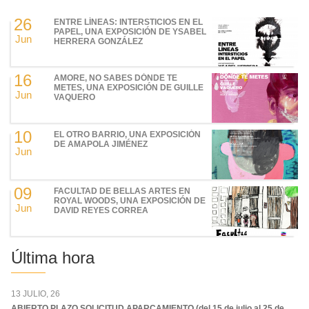
26
ENTRE LÍNEAS: INTERSTICIOS EN EL
PAPEL, UNA EXPOSICIÓN DE YSABEL
Jun
HERRERA GONZÁLEZ
16
AMORE, NO SABES DÓNDE TE
METES, UNA EXPOSICIÓN DE GUILLE
Jun
VAQUERO
10
EL OTRO BARRIO, UNA EXPOSICIÓN
DE AMAPOLA JIMÉNEZ
Jun
09
FACULTAD DE BELLAS ARTES EN
ROYAL WOODS, UNA EXPOSICIÓN DE
Jun
DAVID REYES CORREA
Última hora
13 JULIO, 26
ABIERTO PLAZO SOLICITUD APARCAMIENTO (del 15 de julio al 25 de