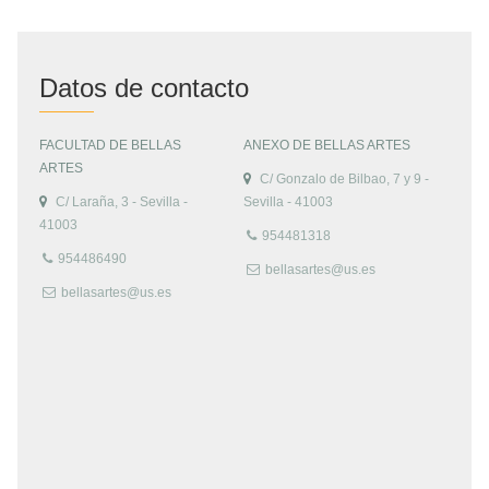
Datos de contacto
FACULTAD DE BELLAS
ANEXO DE BELLAS ARTES
ARTES
C/ Gonzalo de Bilbao, 7 y 9 -
C/ Laraña, 3 - Sevilla -
Sevilla - 41003
41003
954481318
954486490
bellasartes@us.es
bellasartes@us.es