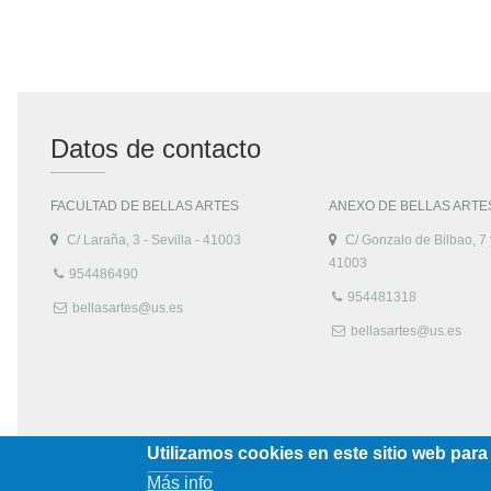
Datos de contacto
FACULTAD DE BELLAS ARTES
ANEXO DE BELLAS ARTE
C/ Laraña, 3 - Sevilla - 41003
C/ Gonzalo de Bilbao, 7 y
41003
954486490
954481318
bellasartes@us.es
bellasartes@us.es
Utilizamos cookies en este sitio web para
Más info