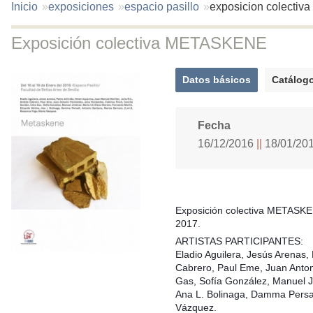
You
Inicio
exposiciones
espacio pasillo
exposicion colectiv
are
here:
Exposición colectiva METASKENE
Datos básicos
Catálogo
(solapa
activa)
Fecha
16/12/2016
18/01/20
Exposición colectiva METASKE
2017.
ARTISTAS PARTICIPANTES:
Eladio Aguilera, Jesús Arenas
Cabrero, Paul Eme, Juan Anton
Gas, Sofía González, Manuel 
Ana L. Bolinaga, Damma Persalt
Vázquez.