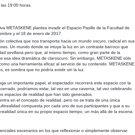
as 19:00 horas.
tiva METASKENE plantea invadir el Espacio Pasillo de la Facultad de
ciembre y el 18 de enero de 2017.
 colectiva que nos transporta hacia un mundo oscuro, radical en sus
iones. Un mundo donde se intuye la luz en un contraste barroco que
idad sevillana pero que, al mismo tiempo, como gran parte de la
, de esa idea dramática de claroscuro. Sin embargo, METASKENE sólo
como una herramienta eficaz al servicio de su contenido. METASKENE
, es sombra que no podría existir sin la luz.
uega un importante papel, el espectador recorrerá este espacio con la
 cerrado, podríamos estar, tal vez en una caverna, tal vez celebrando
os espacios de realidad que han sido generados.
ra en el concepto de realidad, pero no se trata de una única
ultirealidad compuesta por cada uno de sus participantes y que a su
realidad única en su propio espacio tiempo, un más allá de la escena:
nciales escenarios en los que reflexionar o simplemente observar.