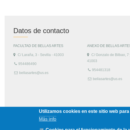
Datos de contacto
FACULTAD DE BELLAS ARTES
ANEXO DE BELLAS ARTE
C/ Laraña, 3 - Sevilla - 41003
C/ Gonzalo de Bilbao, 7 y
41003
954486490
954481318
bellasartes@us.es
bellasartes@us.es
Utilizamos cookies en este sitio web para
Más info
Cookies para el funcionamiento de la