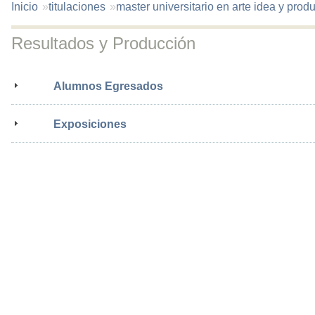
You
Inicio
titulaciones
master universitario en arte idea y prod
are
here:
Resultados y Producción
Alumnos Egresados
Exposiciones