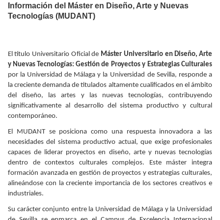
Información del Máster en Diseño, Arte y Nuevas
Tecnologías (MUDANT)
El título Uni
v
e
r
si
t
ario
O
ficial de
Má
st
er Uni
v
e
r
si
t
ario en Diseñ
o
, Ar
t
e
y Nu
e
v
as
T
ecnologías: Ge
s
tión de P
r
o
y
ec
t
os y E
s
t
r
at
egias Cultu
r
ales
por la Uni
v
e
r
sidad de Mála
g
a y la Uni
v
e
r
sidad de S
e
villa, responde a
la creciente demanda de titulados altamente cualificados en el ámbito
del diseño, las artes y las nuevas tecnologías, contribuyendo
significativamente al desarrollo del sistema productivo y cultural
contemporáneo.
El MUDANT se posiciona como una respuesta innovadora a las
necesidades del sistema productivo actual, que exige profesionales
capaces de liderar proyectos en diseño, arte y nuevas tecnologías
dentro de contextos culturales complejos. Este máster integra
formación avanzada en gestión de proyectos y estrategias culturales,
alineándose con la creciente importancia de los sectores creativos e
industriales.
Su carácter conjunto entre la Universidad de Málaga y la Universidad
de Sevilla se enmarca en el Campus de Excelencia Internacional