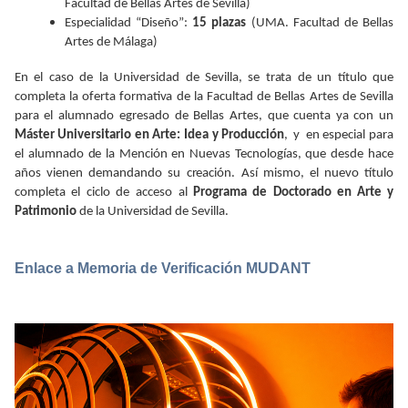
Facultad de Bellas Artes de Sevilla)
Especialidad “Diseño”:
15 plazas
(UMA. Facultad de Bellas
Artes de Málaga)
En el caso de la Universidad de Sevilla, se t
r
at
a de un título que
c
ompl
e
t
a la o
f
er
t
a
f
orm
a
ti
v
a de la
F
acul
t
ad de Bellas Ar
t
es de S
e
villa
pa
r
a el alumnado eg
r
esado de Bellas Ar
t
es, que cue
nt
a
y
a
c
on un
Má
st
er Uni
v
e
r
si
t
ario en Ar
t
e: Idea y P
r
oducción
,
y
en especial para
el alumnado
de la
Mención en Nu
e
v
as
T
ecnologías, que desde hace
años vienen demandando su c
r
eación. Así mismo, el nu
e
v
o título
c
ompl
e
t
a el ciclo de acceso al
P
r
og
r
ama de Doc
t
o
r
ado
en Arte y
Patrimonio
de la Uni
v
e
r
sidad de S
e
villa
.
Enlace a Memoria de Verificación MUDANT