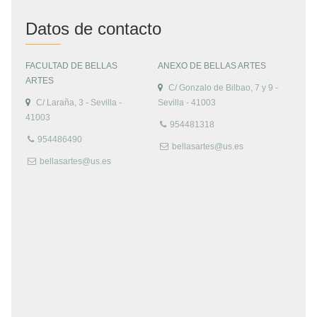
Datos de contacto
FACULTAD DE BELLAS
ANEXO DE BELLAS ARTES
ARTES
C/ Gonzalo de Bilbao, 7 y 9 -
C/ Laraña, 3 - Sevilla -
Sevilla - 41003
41003
954481318
954486490
bellasartes@us.es
bellasartes@us.es